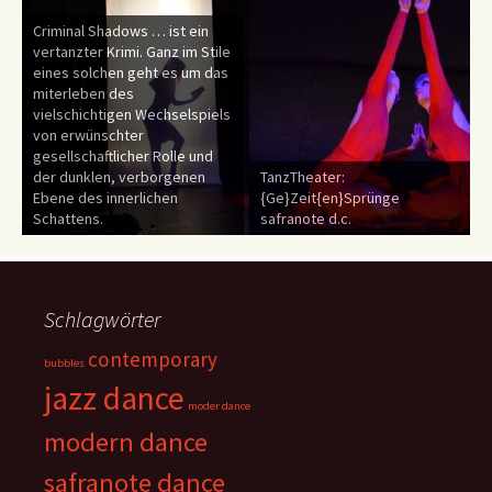
Criminal Shadows … ist ein
e
vertanzter Krimi. Ganz im Stile
s
eines solchen geht es um das
miterleben des
s
vielschichtigen Wechselspiels
von erwünschter
gesellschaftlicher Rolle und
der dunklen, verborgenen
TanzTheater:
Ebene des innerlichen
{Ge}Zeit{en}Sprünge
Schattens.
safranote d.c.
Schlagwörter
contemporary
bubbles
jazz dance
moder dance
modern dance
safranote dance