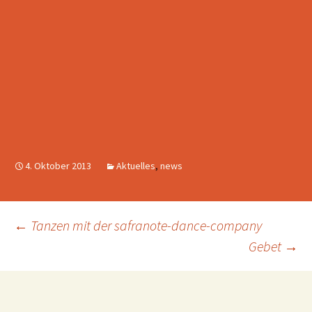
4. Oktober 2013
Aktuelles
,
news
Beitragsnavigation
←
Tanzen mit der safranote-dance-company
Gebet
→