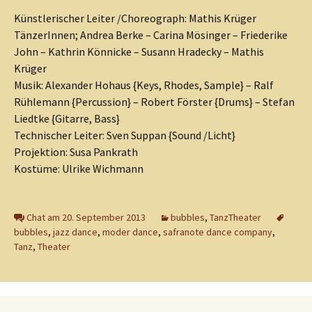
Künstlerischer Leiter /Choreograph: Mathis Krüger
TänzerInnen; Andrea Berke – Carina Mösinger – Friederike
John – Kathrin Könnicke – Susann Hradecky – Mathis
Krüger
Musik: Alexander Hohaus {Keys, Rhodes, Sample} – Ralf
Rühlemann {Percussion} – Robert Förster {Drums} – Stefan
Liedtke {Gitarre, Bass}
Technischer Leiter: Sven Suppan {Sound /Licht}
Projektion: Susa Pankrath
Kostüme: Ulrike Wichmann
Chat am 20. September 2013
bubbles
,
TanzTheater
bubbles
,
jazz dance
,
moder dance
,
safranote dance company
,
Tanz
,
Theater