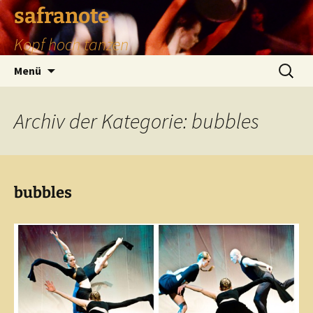
safranote
Kopf hoch tanzen
Zum
Suchen
Menü
Inhalt
nach:
springen
Archiv der Kategorie: bubbles
bubbles