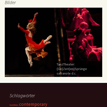
Bilder
TanzTheater:
TanzTh
{Ge}Zeit{en}Sprünge
{Ge}Ze
safranote d.c.
safrano
Schlagwörter
contemporary
bubbles