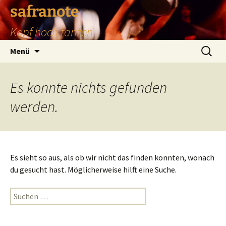
safranote
Kopf hoch tanzen
Zum
Suchen
Menü
Inhalt
nach:
springen
Es konnte nichts gefunden
werden.
Es sieht so aus, als ob wir nicht das finden konnten, wonach
du gesucht hast. Möglicherweise hilft eine Suche.
Suchen
nach: