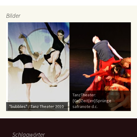
Bilder
TanzTheater:
{Ge}Zeit{en}Sprünge
"bubbles" / Tanz Theater 2010
safranote d.c.
Schlagwörter