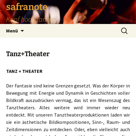
safranote
Kopf hoch tanzen
Zum
Suchen
Menü
Inhalt
nach:
springen
Tanz+Theater
TANZ + THEATER
Der Fantasie sind keine Grenzen gesetzt. Was der Körper in
Bewegung mit Energie und Dynamik in Geschichten voller
Bildkraft auszudrücken vermag, das ist ein Wesenszug des
Tanztheaters. Alles weitere wird immer wieder neu
entdeckt. Mit unseren Tanztheaterproduktionen laden wir
sie ein ästhetische Bildkompositionen, Sinn-, Raum- und
Zeitdimensionen zu entdecken. Oder, eben vielleicht auch