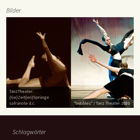
Bilder
TanzTheater:
{Ge}Zeit{en}Sprünge
safranote d.c.
"bubbles" / Tanz Theater 2010
Schlagwörter