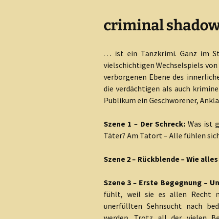
criminal shado
… ist ein Tanzkrimi. Ganz im S
vielschichtigen Wechselspiels von
verborgenen Ebene des innerlich
die verdächtigen als auch krimine
Publikum ein Geschworener, Ankläg
Szene 1 – Der Schre
ck:
Was ist g
Täter? Am Tatort – Alle fühlen sic
Szene 2 – Rückblende – Wie alle
Szene 3 – Erste Begegnung – Un
fühlt, weil sie es allen Recht 
unerfüllten Sehnsucht nach b
werden. Trotz all der vielen