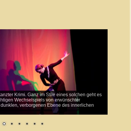
s
TanzTheater:
"Silhouettes"
anzter Krimi. Ganz im Stile eines solchen geht es
chtigen Wechselspiels von erwünschter
er dunklen, verborgenen Ebene des innerlichen