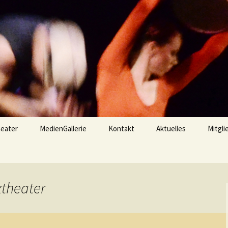
eater
MedienGallerie
Kontakt
Aktuelles
Mitgli
 shadows
AugenSchmaus
Trainer + Choreograf
news
t{en}Sprünge
Termine
ztheater
tes