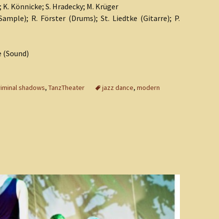
 K. Könnicke; S. Hradecky; M. Krüger
ample); R. Förster (Drums); St. Liedtke (Gitarre); P.
e (Sound)
riminal shadows
,
TanzTheater
jazz dance
,
modern