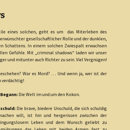
ws
tile eines solchen, geht es um das Miterleben des
 erwünschter gesellschaftlicher Rolle und der dunklen,
en Schattens. In einem solchen Zwiespalt erwachsen
llen Gefühle. Mit „criminal shadows“ laden wir unser
er und mitunter auch Richter zu sein. Viel Vergnügen!
eschehen? War es Mord? … Und wenn ja, wer ist der
h verdächtig!
s Begann:
Die Welt im und um den Kokon.
schuld:
Die brave, biedere Unschuld, die sich schuldig
machen will, ist hin und hergerissen zwischen der
edingungslosem Leben und dem Wunsch geliebt zu
 Bemühungen das Leben mit beiden Armen fest zu