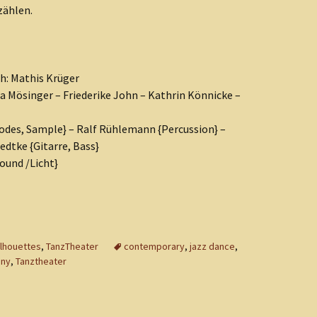
zählen.
h: Mathis Krüger
a Mösinger – Friederike John – Kathrin Könnicke –
odes, Sample} – Ralf Rühlemann {Percussion} –
edtke {Gitarre, Bass}
ound /Licht}
ilhouettes
,
TanzTheater
contemporary
,
jazz dance
,
any
,
Tanztheater