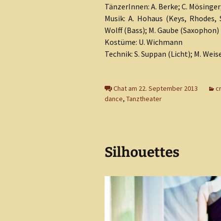
TänzerInnen: A. Berke; C. Mösinger;
Musik: A. Hohaus (Keys, Rhodes, S
Wolff (Bass); M. Gaube (Saxophon)
Kostüme: U. Wichmann
Technik: S. Suppan (Licht); M. Weis
Chat am 22. September 2013
c
dance
,
Tanztheater
Silhouettes