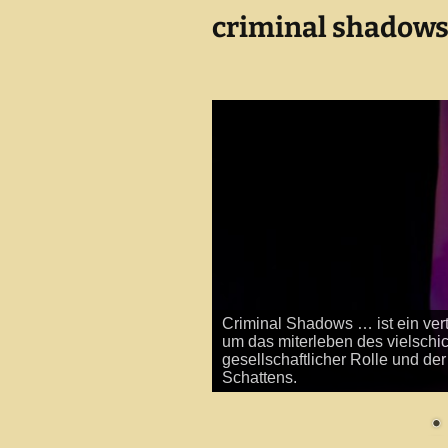
criminal shadow
Criminal Shadows … ist ein vert
um das miterleben des vielschi
gesellschaftlicher Rolle und d
Schattens.