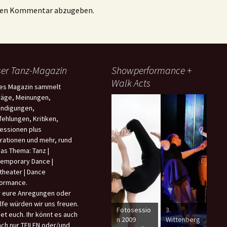
inen Kommentar abzugeben.
er Tanz-Magazin
Showperformance +
Walk Acts
es Magazin sammelt
räge, Meinungen,
ndigungen,
ehlungen, Kritiken,
essionen plus
Tanz
irationen und mehr, rund
as Thema: Tanz |
emporary Dance |
theater | Dance
ormance.
 eure Anregungen oder
ilfe würden wir uns freuen.
Fotosessio
3.
Fotosessio
et euch. Ihr könnt es auch
n 2009
Wittenberg
n 2009
ach nur TEILEN oder/und