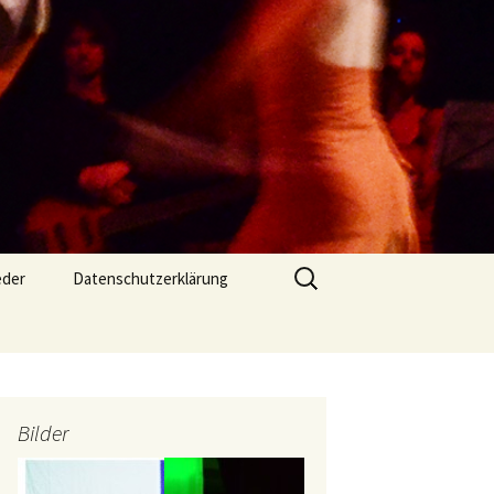
Suchen
eder
Datenschutzerklärung
nach:
Criminal Shadows
Bilder
… ist ein
vertanzter Krimi.
Ganz im Stile