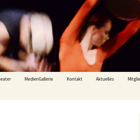
eater
MedienGallerie
Kontakt
Aktuelles
Mitgli
 shadows
AugenSchmaus
Trainer + Choreograf
news
t{en}Sprünge
Termine
tes