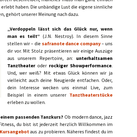
 erlebt haben. Die unbändige Lust die eigene sinnliche
en, gehört unserer Meinung nach dazu.
„Verdoppeln lässt sich das Glück nur, wenn
man es teilt“
(J.N. Nestroy). In diesem Sinne
stellen wir – die
safranote dance company
– uns
dir vor. Mit Stolz präsentieren wir einige Auszüge
aus unserem Repertoire, an:
unterhaltsamen
Tanztheater
oder
rockiger Showperformance
.
Und, wer weiß? Mit etwas Glück können wir ja
vielleicht auch deine Neugierde entfachen. Oder,
dein Interesse wecken uns einmal Live, zum
Beispiel in einem unserer
Tanztheaterstücke
erleben zu wollen.
h einem passenden Tanzkurs?
Ob
modern dance, jazz
Fitness,
du bist ist jederzeit herzlich Willkommen im
Kursangebot
aus zu probieren. Näheres findest du im