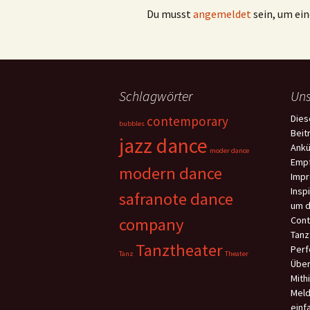
Du musst
angemeldet
sein, um e
Schlagwörter
Uns
Dies
contemporary
bubbles
Beit
jazz dance
Ankü
moder dance
Empf
modern dance
Impr
Insp
safranote dance
um d
company
Cont
Tanz
Tanztheater
Perf
Tanz
Theater
Über
Mith
Meld
einf