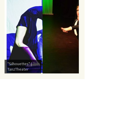
eines solchen
geht es um das
miterleben des
vielschichtigen
Wechselspiels
von erwünschter
gesellschaftlicher
Rolle und der
dunklen,
TanzTheater:
verborgenen
{Ge}Zeit{en}Sprü
Ebene des
nge safranote
innerlichen
d.c.
Schattens.